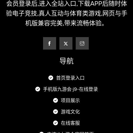
会员登录后,进入全站入口,下载APP后随时体
验电子竞技,真人互动与体育类游戏,网页与手
机版兼容完美,带来流畅体验。
导航
首页登录入口
手机版九游会·j9-在线登录
项目展示
游戏文化
在线客服