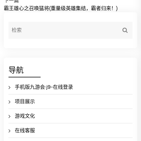
下一篇
霸王雄心之召唤猛将(重量级英雄集结，霸者归来！)
导航
手机版九游会·j9-在线登录
项目展示
游戏文化
在线客服