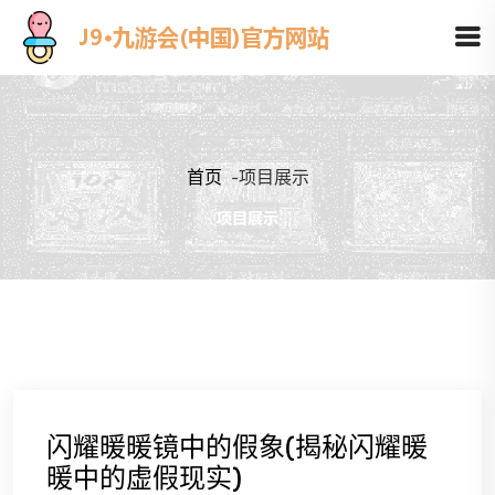
首页
-
项目展示
闪耀暖暖镜中的假象(揭秘闪耀暖
暖中的虚假现实)