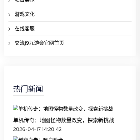
游戏文化
在线客服
交流j9九游会官网首页
热门新闻
单机传奇：地图怪物数量改变，探索新挑战
2026-04-17 14:20:42