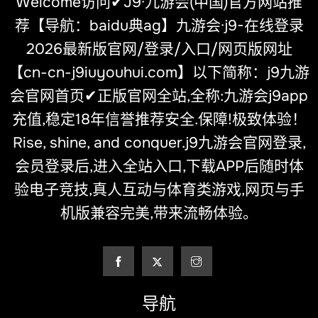
Welcome访问✔J9·九游会(中国)官方网站推
荐【导航：baidu典ag】九游会·j9-在线登录
2026最新版官网/登录/入口/网页版网址
【cn-cn-j9iuyouhui.com】以下简称：j9九游
会官网首页✔正版官网全站,全称:九游会j9app
充值,稳定18年信誉推荐安全.保障!极致体验！
Rise, shine, and conquer.j9九游会官网登录,
会员登录后,进入全站入口,下载APP后随时体
验电子竞技,真人互动与体育类游戏,网页与手
机版兼容完美,带来流畅体验。
导航