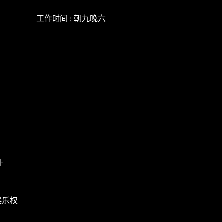
工作时间 : 朝九晚六
址
娱乐权