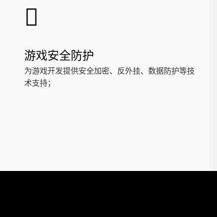
游戏安全防护
为游戏开发提供安全加密、反外挂、数据防护等技
术支持；