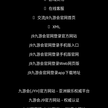
在线客服
交流j9九游会官网首页
XML
j9九游会官网登录官方网站
j9九游会官网登录手机版入口
j9九游会官网登录手机版官网
j9九游会官网登录Web网页版
j9九游会官网登录app下载地址
九游会(JYH)官方网站 - 亚洲娱乐权威平台
九游会J9官方网站 - 权威认证