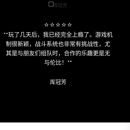
系
**玩了几天后，我已经完全上瘾了。游戏机
**
场
制很新颖，战斗系统也非常有挑战性，尤
保持
一
其是与朋友们组队时，合作的乐趣更是无
合作
与伦比！**
不过
厍冠芳