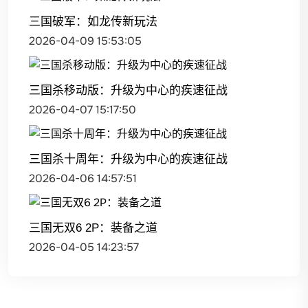
三国破军：如龙传新玩法
2026-04-09 15:53:05
三国杀移动版：升级为中心的疾速征战
2026-04-07 15:17:50
三国杀十周年：升级为中心的疾速征战
2026-04-06 14:57:51
三国无双6 2P：装备之道
2026-04-05 14:23:57