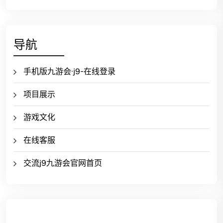
导航
手机版九游会·j9-在线登录
项目展示
游戏文化
在线客服
交流j9九游会官网首页