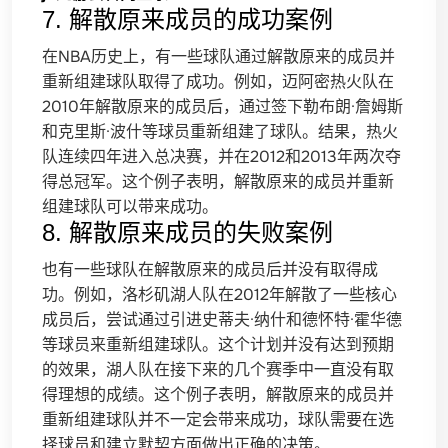
7. 解散原来成员的成功案例
在NBA历史上，有一些球队通过解散原来的成员并
重新组建球队取得了成功。例如，迈阿密热火队在
2010年解散原来的成员后，通过签下勒布朗·詹姆斯
和克里斯·波什等球员重新组建了球队。结果，热火
队连续四年进入总决赛，并在2012和2013年两次夺
得总冠军。这个例子表明，解散原来的成员并重新
组建球队可以带来成功。
8. 解散原来成员的失败案例
也有一些球队在解散原来的成员后并没有取得成
功。例如，洛杉矶湖人队在2012年解散了一些核心
成员后，尝试通过引进史蒂夫·纳什和德怀特·霍华德
等球员来重新组建球队。这个计划并没有达到预期
的效果，湖人队在接下来的几个赛季中一直没有取
得理想的成绩。这个例子表明，解散原来的成员并
重新组建球队并不一定会带来成功，球队需要在选
择球员和建立默契方面做出正确的决策。