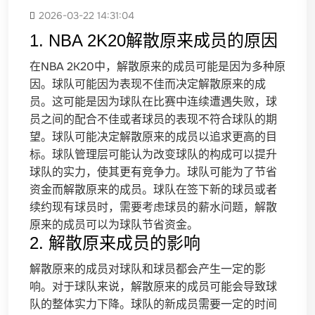
2026-03-22 14:31:04
1. NBA 2K20解散原来成员的原因
在NBA 2K20中，解散原来的成员可能是因为多种原
因。球队可能因为表现不佳而决定解散原来的成
员。这可能是因为球队在比赛中连续遭遇失败，球
员之间的配合不佳或者球员的表现不符合球队的期
望。球队可能决定解散原来的成员以追求更高的目
标。球队管理层可能认为改变球队的构成可以提升
球队的实力，使其更有竞争力。球队可能为了节省
资金而解散原来的成员。球队在签下新的球员或者
续约现有球员时，需要考虑球员的薪水问题，解散
原来的成员可以为球队节省资金。
2. 解散原来成员的影响
解散原来的成员对球队和球员都会产生一定的影
响。对于球队来说，解散原来的成员可能会导致球
队的整体实力下降。球队的新成员需要一定的时间