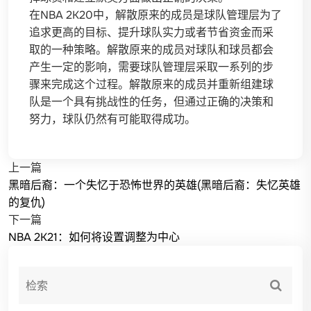
在NBA 2K20中，解散原来的成员是球队管理层为了
追求更高的目标、提升球队实力或者节省资金而采
取的一种策略。解散原来的成员对球队和球员都会
产生一定的影响，需要球队管理层采取一系列的步
骤来完成这个过程。解散原来的成员并重新组建球
队是一个具有挑战性的任务，但通过正确的决策和
努力，球队仍然有可能取得成功。
上一篇
黑暗后裔：一个失忆于恐怖世界的英雄(黑暗后裔：失忆英雄
的复仇)
下一篇
NBA 2K21：如何将设置调整为中心